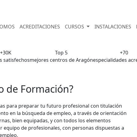
cion.net
978833465
678228319
SOMOS
ACREDITACIONES
CURSOS
INSTALACIONES
+30K
Top 5
+70
 satisfechos
mejores centros de Aragón
especialidades acr
eo
o de Formación
?
s para preparar tu futuro profesional con titulación
nto en la búsqueda de empleo, a través de orientación
rnas, bien equipadas, y con todos los elementos
jor equipo de profesionales, con personas dispuestas a
 empleo.