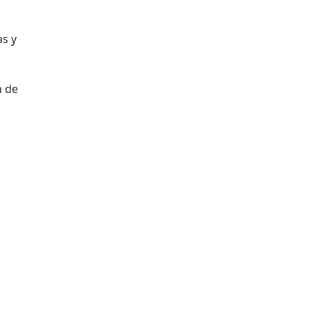
as y
n de