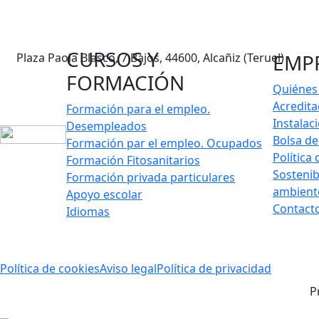
978 833 465
678 228 319
info@logosformacion.net
CURSOS Y
EMP
Plaza Paola Blasco, 7 Bajos, 44600, Alcañiz (Teruel)
FORMACIÓN
Quiénes
Acredita
Formación para el empleo.
Instalac
Desempleados
Bolsa d
Formación par el empleo. Ocupados
Política
Formación Fitosanitarios
Sostenib
Formación privada particulares
ambient
Apoyo escolar
Contact
Idiomas
Política de cookies
Aviso legal
Política de privacidad
P